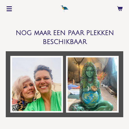
Ga
direct
naar
de
NOG maar EEN PAAR PLEKKEN
hoofdinhoud
BESCHIKBAAR